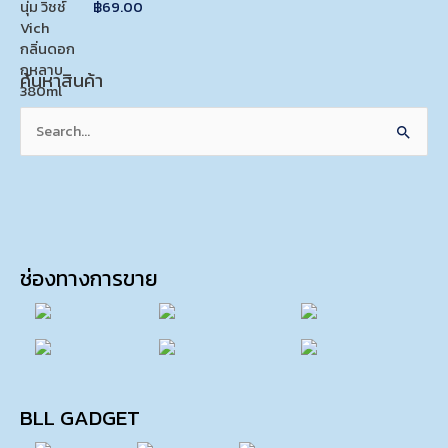
฿
69.00
o
R
u
a
t
t
o
e
f
d
5
ค้นหาสินค้า
0
o
u
t
Search
o
f
for:
5
ช่องทางการขาย
BLL GADGET