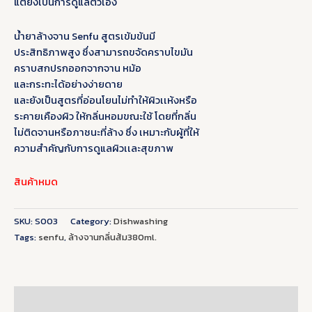
แต่ยังเป็นการดูแลตัวเอง
น้ำยาล้างจาน Senfu สูตรเข้มข้นมี
ประสิทธิภาพสูง ซึ่งสามารถขจัดคราบไขมัน
คราบสกปรกออกจากจาน หม้อ
และกระทะได้อย่างง่ายดาย
และยังเป็นสูตรที่อ่อนโยนไม่ทำให้ผิวเเห้งหรือ
ระคายเคืองผิว ให้กลิ่นหอมขณะใช้ โดยที่กลิ่น
ไม่ติดจานหรือภาชนะที่ล้าง ซึ่ง เหมาะกับผู้ที่ให้
ความสำคัญกับการดูแลผิวเเละสุขภาพ
สินค้าหมด
SKU:
S003
Category:
Dishwashing
Tags:
senfu
,
ล้างจานกลิ่นส้ม380ml.
คำอธิบาย