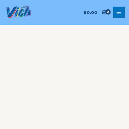
Skip
MAI
to
฿
0.00
MEN
content