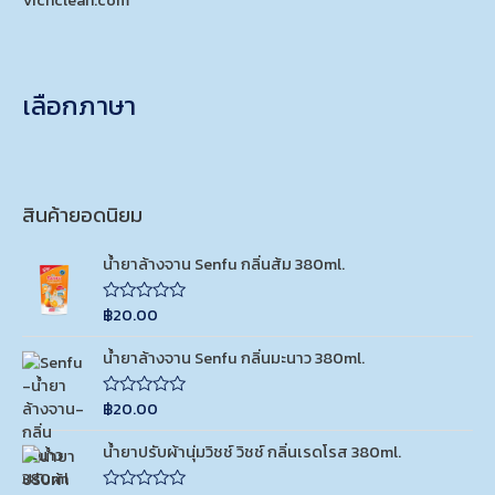
เลือกภาษา
สินค้ายอดนิยม
น้ำยาล้างจาน Senfu กลิ่นส้ม 380ml.
฿
20.00
R
a
t
น้ำยาล้างจาน Senfu กลิ่นมะนาว 380ml.
e
d
0
฿
20.00
o
R
u
a
t
t
น้ำยาปรับผ้านุ่มวิชช์ วิชช์ กลิ่นเรดโรส 380ml.
o
e
f
d
5
0