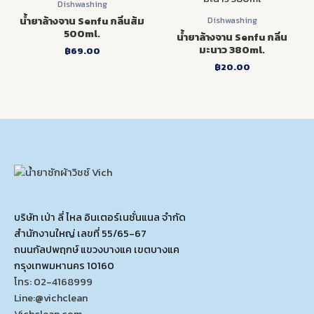
Dishwashing
น้ำยาล้างจาน Senfu กลิ่นส้ม
Dishwashing
500ml.
น้ำยาล้างจาน Senfu กลิ่น
มะนาว 380ml.
฿
69.00
฿
20.00
บริษัท เป่า ลี่ ไหล อินเตอร์เนชั่นแนล จำกัด
สำนักงานใหญ่ เลขที่ 55/65-67
ถนนกัลปพฤกษ์ แขวงบางแค เขตบางแค
กรุงเทพมหานคร 10160
โทร: 02-4168999
Line:@vichclean
Vichclean.com