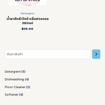
OUT OF STOCK
Detergent
น้ำยาซักผ้าวิชช์ กลิ่นฟรอรอล
380ml
฿
39.00
S
4
5
4
2
e
p
p
p
p
a
r
r
r
r
Detergent
5
r
o
o
o
o
Dishwashing
4
c
d
d
d
d
h
u
u
u
u
Floor Cleaner
2
c
c
c
c
Softener
4
t
t
t
t