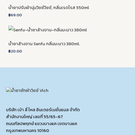
น้ำยาปรับผ้านุ่มวิชช์วิชช์, กลิ่นเรดโรส 550ml
฿
69.00
น้ำยาล้างจาน Senfu กลิ่นมะนาว 380ml.
฿
20.00
บริษัท เป่า ลี่ ไหล อินเตอร์เนชั่นแนล จำกัด
สำนักงานใหญ่ เลขที่ 55/65-67
ถนนกัลปพฤกษ์ แขวงบางแค เขตบางแค
กรุงเทพมหานคร 10160