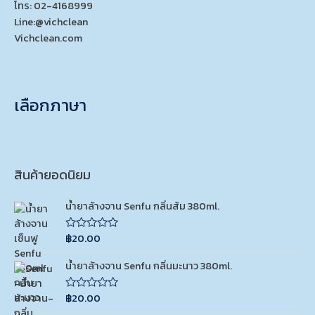
โทร: 02-4168999
Line:@vichclean
Vichclean.com
เลือกภาษา
สินค้ายอดนิยม
น้ำยาล้างจาน Senfu กลิ่นส้ม 380ml.
฿
20.00
R
a
t
น้ำยาล้างจาน Senfu กลิ่นมะนาว 380ml.
e
d
0
฿
20.00
o
R
u
a