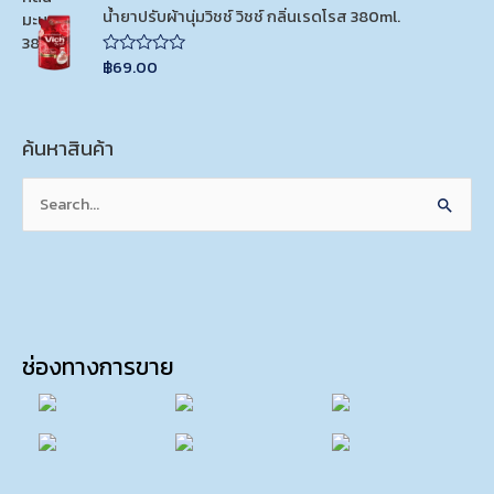
t
t
น้ำยาปรับผ้านุ่มวิชช์ วิชช์ กลิ่นเรดโรส 380ml.
o
e
f
d
5
0
฿
69.00
o
R
u
a
t
t
o
e
f
d
5
ค้นหาสินค้า
0
o
u
t
Search
o
f
for:
5
ช่องทางการขาย