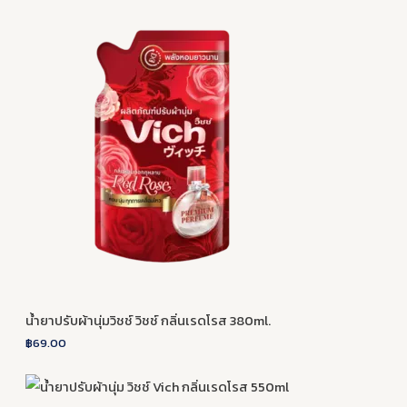
s
s
s
s
น้ำยาปรับผ้านุ่มวิชช์ วิชช์ กลิ่นเรดโรส 380ml.
฿
69.00